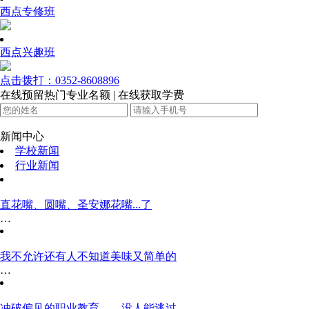
西点专修班
西点兴趣班
点击拨打：0352-8608896
在线预留热门专业名额 | 在线获取学费
新闻中心
学校新闻
行业新闻
直花嘴、圆嘴、圣安娜花嘴...了
…
我不允许还有人不知道美味又简单的
…
冲破偏见的职业教育——没人能逃过