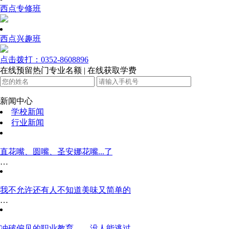
西点专修班
西点兴趣班
点击拨打：0352-8608896
在线预留热门专业名额 | 在线获取学费
新闻中心
学校新闻
行业新闻
直花嘴、圆嘴、圣安娜花嘴...了
…
我不允许还有人不知道美味又简单的
…
冲破偏见的职业教育——没人能逃过