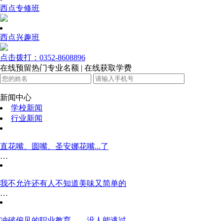
西点专修班
西点兴趣班
点击拨打：0352-8608896
在线预留热门专业名额 | 在线获取学费
新闻中心
学校新闻
行业新闻
直花嘴、圆嘴、圣安娜花嘴...了
…
我不允许还有人不知道美味又简单的
…
冲破偏见的职业教育——没人能逃过